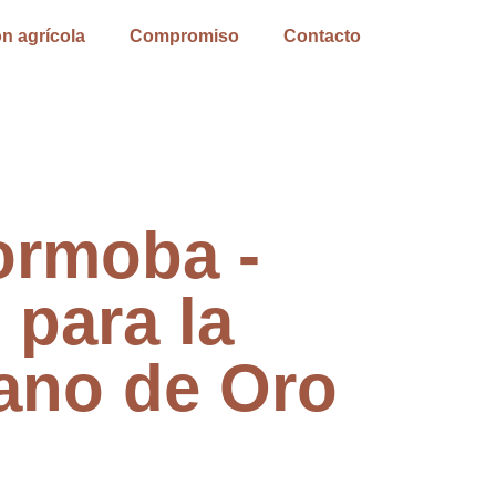
n agrícola
Compromiso
Contacto
ormoba -
 para la
ano de Oro